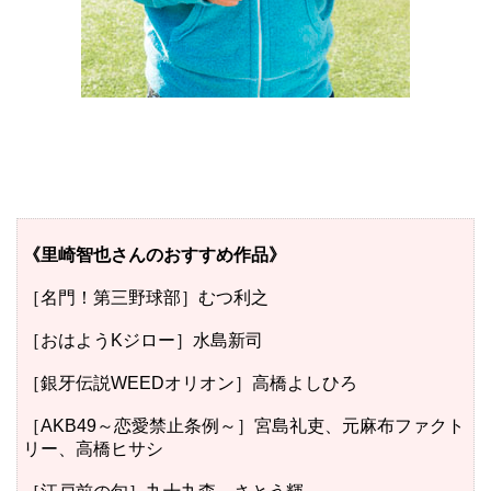
《里崎智也さんのおすすめ作品》
［名門！第三野球部］むつ利之
［おはようKジロー］
水島新司
［銀牙伝説WEEDオリオン］
高橋よしひろ
［AKB49～恋愛禁止条例～］宮島礼吏、元麻布ファクト
リー、高橋ヒサシ