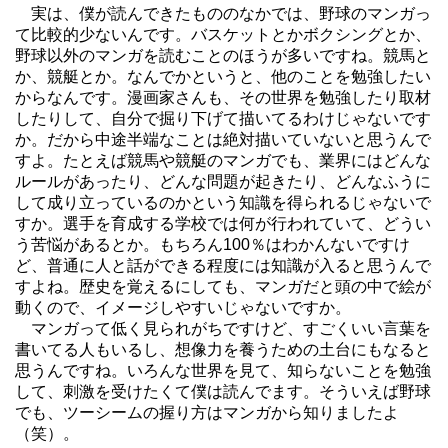
実は、僕が読んできたもののなかでは、野球のマンガっ
て比較的少ないんです。バスケットとかボクシングとか、
野球以外のマンガを読むことのほうが多いですね。競馬と
か、競艇とか。なんでかというと、他のことを勉強したい
からなんです。漫画家さんも、その世界を勉強したり取材
したりして、自分で掘り下げて描いてるわけじゃないです
か。だから中途半端なことは絶対描いていないと思うんで
すよ。たとえば競馬や競艇のマンガでも、業界にはどんな
ルールがあったり、どんな問題が起きたり、どんなふうに
して成り立っているのかという知識を得られるじゃないで
すか。選手を育成する学校では何が行われていて、どうい
う苦悩があるとか。もちろん100％はわかんないですけ
ど、普通に人と話ができる程度には知識が入ると思うんで
すよね。歴史を覚えるにしても、マンガだと頭の中で絵が
動くので、イメージしやすいじゃないですか。
マンガって低く見られがちですけど、すごくいい言葉を
書いてる人もいるし、想像力を養うための土台にもなると
思うんですね。いろんな世界を見て、知らないことを勉強
して、刺激を受けたくて僕は読んでます。そういえば野球
でも、ツーシームの握り方はマンガから知りましたよ
（笑）。