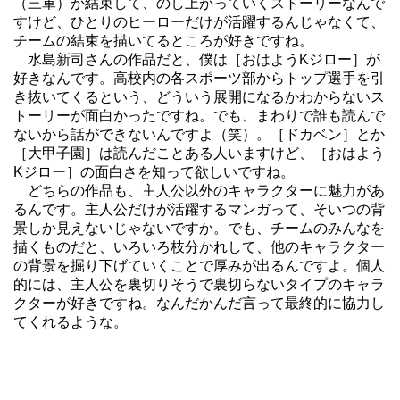
（三軍）が結束して、のし上がっていくストーリーなんで
すけど、ひとりのヒーローだけが活躍するんじゃなくて、
チームの結束を描いてるところが好きですね。
水島新司
さんの作品だと、僕は［おはようKジロー］が
好きなんです。高校内の各スポーツ部からトップ選手を引
き抜いてくるという、どういう展開になるかわからないス
トーリーが面白かったですね。でも、まわりで誰も読んで
ないから話ができないんですよ（笑）。［ドカベン］とか
［大甲子園］は読んだことある人いますけど、［おはよう
Kジロー］の面白さを知って欲しいですね。
どちらの作品も、主人公以外のキャラクターに魅力があ
るんです。主人公だけが活躍するマンガって、そいつの背
景しか見えないじゃないですか。でも、チームのみんなを
描くものだと、いろいろ枝分かれして、他のキャラクター
の背景を掘り下げていくことで厚みが出るんですよ。個人
的には、主人公を裏切りそうで裏切らないタイプのキャラ
クターが好きですね。なんだかんだ言って最終的に協力し
てくれるような。