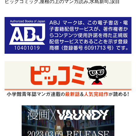
ビッグコミック,屋根の上のマンガ読み,水島新司,涙目