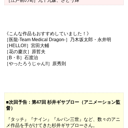
［江戸前の旬］九十九森、さとう輝
《こんな作品もおすすめしていました！》
［
医龍-Team Medical Dragon-
］
乃木坂太郎
・
永井明
［HELLO!!］宮田大輔
［花の慶次］
原哲夫
［
B・B
］
石渡治
［
やったろうじゃん!!
］
原秀則
■次回予告：第47回 杉井ギサブロー（アニメーション監
督）
『タッチ』
『ナイン』
『ルパン三世』など、数々のアニ
メ作品を手がけてきた杉井ギサブローさん。