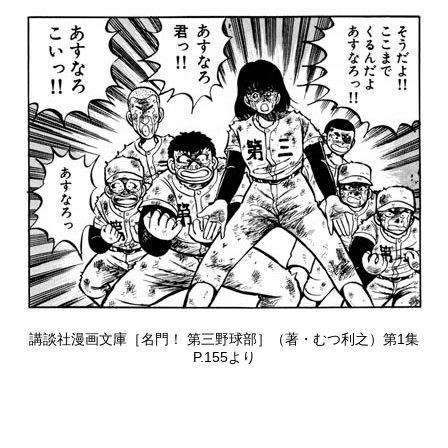
講談社漫画文庫［名門！ 第三野球部］（著・むつ利之）第1集
P.155より