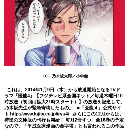
（
C
）乃木坂太郎／小学館
これは、2014年1月9日（木）から放送開始となる
TV
ド
ラマ『医龍4』【フジテレビ系全国ネット／毎週木曜日10
時放送（初回は拡大21時スタート）】の放送を記念して、
乃木坂先生が緊急寄稿したもの。
■『医龍４』公式サイ
ト
http://www.fujitv.co.jp/iryu4/
さらにこの12月からは、
待望の文庫版
の刊行も開始！
毎月2冊ずつ、全16巻の予定
なので、「平成医療漫画の金字塔」とも言われるこの作品