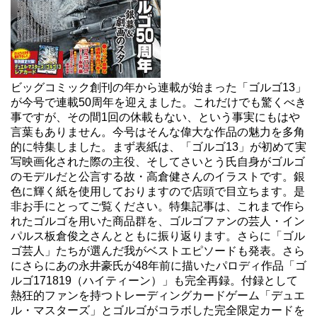
ビッグコミック創刊の年から連載が始まった「ゴルゴ13」
が今号で連載50周年を迎えました。これだけでも驚くべき
事ですが、その間1回の休載もない、という事実にもはや
言葉もありません。今号はそんな偉大な作品の魅力を多角
的に特集しました。まず表紙は、「ゴルゴ13」が初めて実
写映画化された際の主役、そしてさいとう氏自身がゴルゴ
のモデルだと公言する故・高倉健さんのイラストです。銀
色に輝く紙を使用しておりますので店頭で目立ちます。是
非お手にとってご覧ください。特集記事は、これまで作ら
れたゴルゴを用いた商品群を、ゴルゴファンの芸人・イン
パルス板倉俊之さんとともに振り返ります。さらに「ゴル
ゴ芸人」たちが選んだ我がベストエピソードも発表。さら
にさらにあの永井豪氏が48年前に描いたパロディ作品「ゴ
ルゴ171819（ハイティーン）」も完全再録。付録として
熱狂的ファンを持つトレーディングカードゲーム「デュエ
ル・マスターズ」とゴルゴがコラボした完全限定カードを