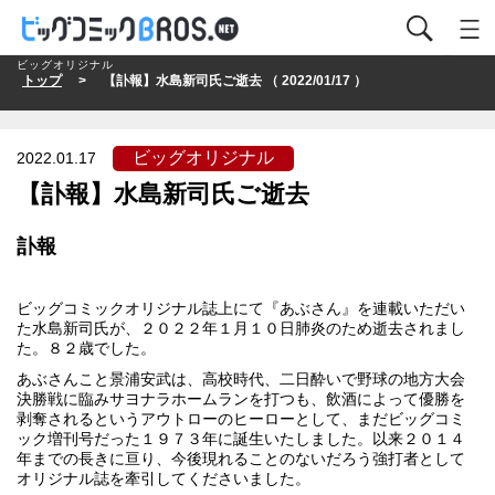
ビッグオリジナル
トップ
> 【訃報】水島新司氏ご逝去 （ 2022/01/17 ）
ビッグオリジナル
2022.01.17
【訃報】水島新司氏ご逝去
訃報
ビッグコミックオリジナル誌上にて『あぶさん』を連載いただい
た水島新司氏が、２０２２年１月１０日肺炎のため逝去されまし
た。８２歳でした。
あぶさんこと景浦安武は、高校時代、二日酔いで野球の地方大会
決勝戦に臨みサヨナラホームランを打つも、飲酒によって優勝を
剥奪されるというアウトローのヒーローとして、まだビッグコミ
ック増刊号だった１９７３年に誕生いたしました。以来２０１４
年までの長きに亘り、今後現れることのないだろう強打者として
オリジナル誌を牽引してくださいました。