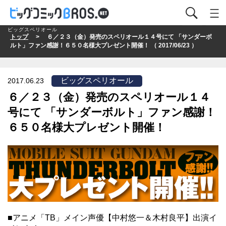
ビッグスペリオール
トップ
> ６／２３（金）発売のスペリオール１４号にて 「サンダーボ
ルト」ファン感謝！６５０名様大プレゼント開催！ （ 2017/06/23 ）
ビッグスペリオール
2017.06.23
６／２３（金）発売のスペリオール１４
号にて 「サンダーボルト」ファン感謝！
６５０名様大プレゼント開催！
■アニメ「TB」メイン声優【中村悠一＆木村良平】出演イ