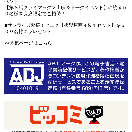
ベント！
【第８話クライマックス上映＆トークイベント】に読者５
０名様を良席限定でご招待！
■サンライズ秘蔵！アニメ【複製原画４枚１セット】を６
００名様にプレゼント！
>>
募集ページはこちら