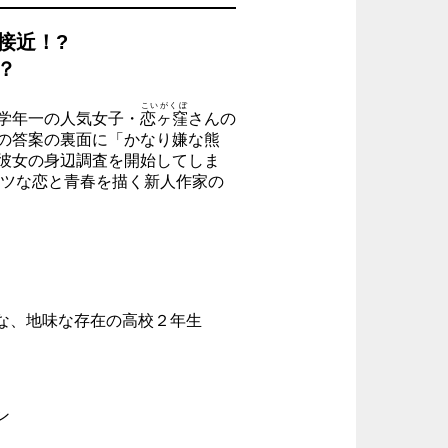
接近！?
？
こいがくぼ
学年一の人気女子・
恋ヶ窪
さんの
の答案の裏面に「かなり嫌な熊
彼女の身辺調査を開始してしま
ビツな恋と青春を描く新人作家の
な、地味な存在の高校２年生
ン