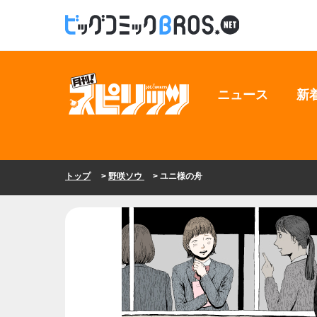
ニュース
新
トップ
>
野咲ソウ
> ユニ様の舟