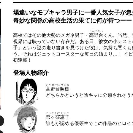
場違いなモブキャラ男子に一番人気女子が急
奇妙な関係の高校生活の果てに何が待つーー
たかのだい
高校ではその他大勢のメガネ男子・
高野台
くん。当然、
視界には映っていない存在だ。ある日、彼女の小テスト
手」という謎の走り書きを見つけた彼は、気持ち悪くも
う。それはジェットコースターな毎日の始まり…！ イ
初連載！
登場人物紹介
たかのだい てるき
高野台照樹
どちらかというと陰キャに分類されそう
こいがくぼ けいこ
恋ヶ窪恵子
誰もが認める優等生でこの作品のヒロイ