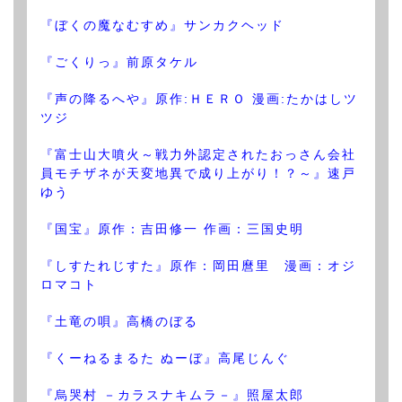
『ぼくの魔なむすめ』サンカクヘッド
『ごくりっ』前原タケル
『声の降るへや』原作:ＨＥＲＯ 漫画:たかはしツ
ツジ
『富士山大噴火～戦力外認定されたおっさん会社
員モチザネが天変地異で成り上がり！？～』速戸
ゆう
『国宝』原作：吉田修一 作画：三国史明
『しすたれじすた』原作：岡田麿里 漫画：オジ
ロマコト
『土竜の唄』高橋のぼる
『くーねるまるた ぬーぼ』高尾じんぐ
『烏哭村 －カラスナキムラ－』照屋太郎