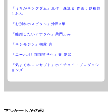
『うちがキングダム』原作：森巡る 作画：砂糖野
しおん
『お別れホスピタル』沖田×華
『離婚したいアナタへ』柴門ふみ
『キシモジン』朝霧 舟
『ニーハオ! 猫猫留学生』秦 愛武
『気まぐれコンセプト』ホイチョイ・プロダクシ
ョンズ
アンケートその他