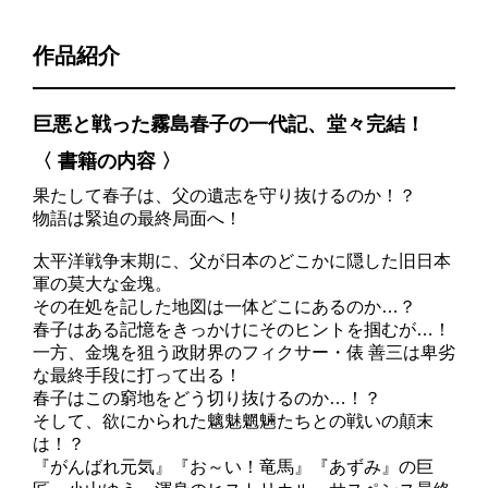
作品紹介
巨悪と戦った霧島春子の一代記、堂々完結！
〈 書籍の内容 〉
果たして春子は、父の遺志を守り抜けるのか！？
物語は緊迫の最終局面へ！
太平洋戦争末期に、父が日本のどこかに隠した旧日本
軍の莫大な金塊。
その在処を記した地図は一体どこにあるのか…？
春子はある記憶をきっかけにそのヒントを掴むが…！
一方、金塊を狙う政財界のフィクサー・俵 善三は卑劣
な最終手段に打って出る！
春子はこの窮地をどう切り抜けるのか…！？
そして、欲にかられた魑魅魍魎たちとの戦いの顛末
は！？
『がんばれ元気』『お～い！竜馬』『あずみ』の巨