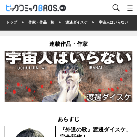
トップ
>
作家・作品一覧
>
渡邊ダイスケ
> 宇宙人はいらない
連載作品・作家
あらすじ
『外道の歌』渡邊ダイスケ、