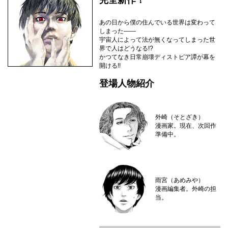
完全新作！
あの日から僕の住んでいる世界は変わって
しまった――
宇宙人によって法が無くなってしまった世
界で人はどうなる!?
かつてなき日常崩壊ディストピア譚が幕を
開ける!!
登場人物紹介
外崎（そとざき）
漫画家。現在、次回作
準備中。
雨宮（あめみや）
漫画編集者。外崎の担
当。