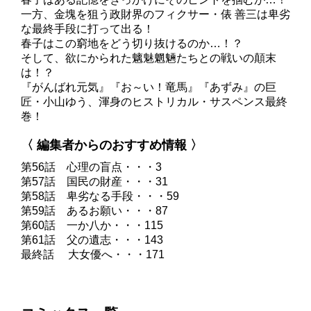
一方、金塊を狙う政財界のフィクサー・俵 善三は卑劣
な最終手段に打って出る！
春子はこの窮地をどう切り抜けるのか…！？
そして、欲にかられた魑魅魍魎たちとの戦いの顛末
は！？
『がんばれ元気』『お～い！竜馬』『あずみ』の巨
匠・小山ゆう、渾身のヒストリカル・サスペンス最終
巻！
〈 編集者からのおすすめ情報 〉
第56話 心理の盲点・・・3
第57話 国民の財産・・・31
第58話 卑劣なる手段・・・59
第59話 あるお願い・・・87
第60話 一か八か・・・115
第61話 父の遺志・・・143
最終話 大女優へ・・・171