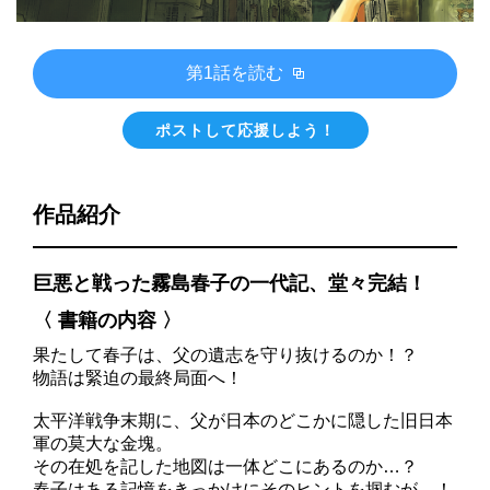
第1話を読む
ポストして応援しよう！
作品紹介
巨悪と戦った霧島春子の一代記、堂々完結！
〈 書籍の内容 〉
果たして春子は、父の遺志を守り抜けるのか！？
物語は緊迫の最終局面へ！
太平洋戦争末期に、父が日本のどこかに隠した旧日本
軍の莫大な金塊。
その在処を記した地図は一体どこにあるのか…？
春子はある記憶をきっかけにそのヒントを掴むが…！