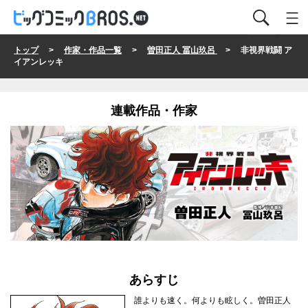
トップ
>
作家・作品一覧
>
曽田正人 冨山玖呂
> 非視界戦闘 ア
イアンレッキ
連載作品・作家
あらすじ
誰よりも速く。何よりも眩しく。曽田正人