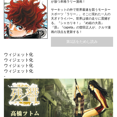
が放つ本格ラリー漫画！
サーキットの外で世界最速を競うモーター
スポーツ「ラリー」。そこに現れた一人の
天才ドライバー。世界は彼の走りに震撼す
る。『シャカリキ！』『め組の大吾』
『昴』『capeta』の曽田正人が、クルマ漫
画の頂点を更新する！
第1話をためし読み
ウィジェット化
ウィジェット化
ウィジェット化
ウィジェット化
-