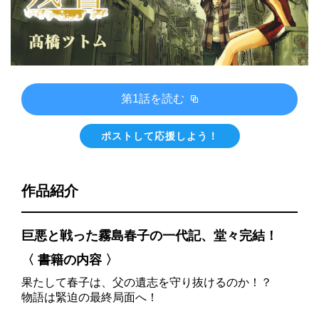
第1話を読む
ポストして応援しよう！
作品紹介
巨悪と戦った霧島春子の一代記、堂々完結！
〈 書籍の内容 〉
果たして春子は、父の遺志を守り抜けるのか！？
物語は緊迫の最終局面へ！