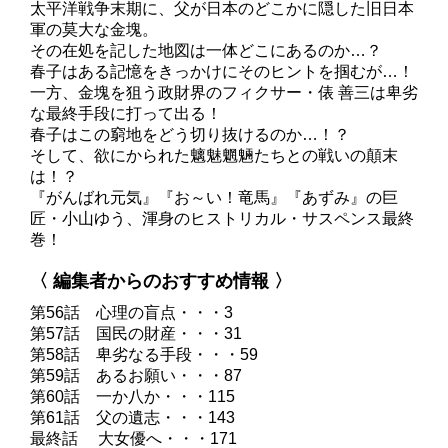
太平洋戦争末期に、父が日本のどこかに隠した旧日本
軍の莫大な金塊。
その在処を記した地図は一体どこにあるのか…？
春子はある記憶をきっかけにそのヒントを掴むが…！
一方、金塊を狙う政財界のフィクサー・俵 善三は卑劣
な最終手段に打って出る！
春子はこの窮地をどう切り抜けるのか…！？
そして、欲にかられた魑魅魍魎たちとの戦いの顛末
は！？
『がんばれ元気』『お～い！竜馬』『あずみ』の巨
匠・小山ゆう、渾身のヒストリカル・サスペンス最終
巻！
〈 編集者からのおすすめ情報 〉
第56話 心理の盲点・・・3
第57話 国民の財産・・・31
第58話 卑劣なる手段・・・59
第59話 あるお願い・・・87
第60話 一か八か・・・115
第61話 父の遺志・・・143
最終話 大女優へ・・・171