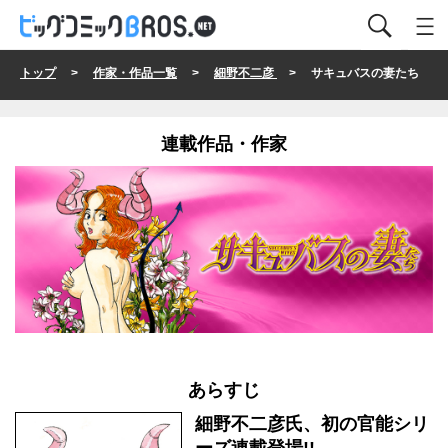
トップ
>
作家・作品一覧
>
細野不二彦
> サキュバスの妻たち
連載作品・作家
あらすじ
細野不二彦氏、初の官能シリ