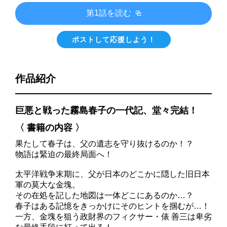
第1話を読む
ポストして応援しよう！
作品紹介
巨悪と戦った霧島春子の一代記、堂々完結！
〈 書籍の内容 〉
果たして春子は、父の遺志を守り抜けるのか！？
物語は緊迫の最終局面へ！
太平洋戦争末期に、父が日本のどこかに隠した旧日本
軍の莫大な金塊。
その在処を記した地図は一体どこにあるのか…？
春子はある記憶をきっかけにそのヒントを掴むが…！
一方、金塊を狙う政財界のフィクサー・俵 善三は卑劣