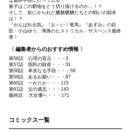
な最終手段に打って出る！
春子はこの窮地をどう切り抜けるのか…！？
そして、欲にかられた魑魅魍魎たちとの戦いの顛末
は！？
『がんばれ元気』『お～い！竜馬』『あずみ』の巨
匠・小山ゆう、渾身のヒストリカル・サスペンス最終
巻！
〈 編集者からのおすすめ情報 〉
第56話 心理の盲点・・・3
第57話 国民の財産・・・31
第58話 卑劣なる手段・・・59
第59話 あるお願い・・・87
第60話 一か八か・・・115
第61話 父の遺志・・・143
最終話 大女優へ・・・171
コミックス一覧