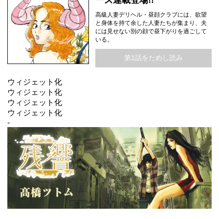
ーズ連載登場!!
高級人妻デリヘル・昼顔クラブには、欲望
と身体を持て余した人妻たちが集まり、夫
には見せない別の顔で昼下がりを過ごして
いる。
第1話をためし読み
ウィジェット化
ウィジェット化
ウィジェット化
ウィジェット化
-