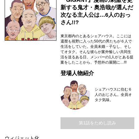
『GIGANT』漫画の刺激を更
新する鬼才・奥浩哉が選んだ
次なる主人公は…6人のおっ
さん!!?
東京都内のとあるシェアハウス。ここには
還暦も視野に入った50代の男たちが６人で
生活をしていた。全員未婚・子なし、そし
てオタク。そんな彼らが案外愉しい共同生
活を送るある日、メンバーの1人がとある提
案をしたことから、予想外の展開に…!!!
登場人物紹介
シェアハウスに住む６
人のおじさん。全員オ
タク気味。
第1話をためし読み
ウィジェット化