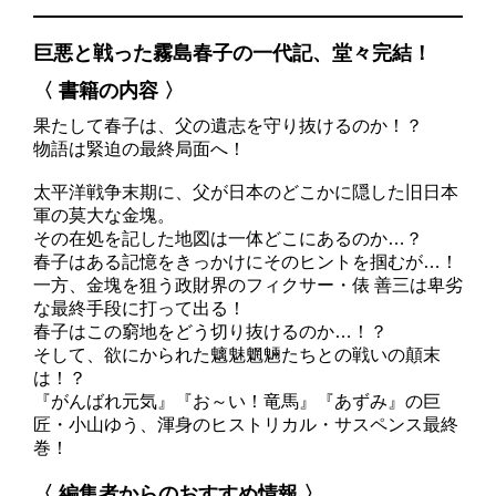
巨悪と戦った霧島春子の一代記、堂々完結！
〈 書籍の内容 〉
果たして春子は、父の遺志を守り抜けるのか！？
物語は緊迫の最終局面へ！
太平洋戦争末期に、父が日本のどこかに隠した旧日本
軍の莫大な金塊。
その在処を記した地図は一体どこにあるのか…？
春子はある記憶をきっかけにそのヒントを掴むが…！
一方、金塊を狙う政財界のフィクサー・俵 善三は卑劣
な最終手段に打って出る！
春子はこの窮地をどう切り抜けるのか…！？
そして、欲にかられた魑魅魍魎たちとの戦いの顛末
は！？
『がんばれ元気』『お～い！竜馬』『あずみ』の巨
匠・小山ゆう、渾身のヒストリカル・サスペンス最終
巻！
〈 編集者からのおすすめ情報 〉