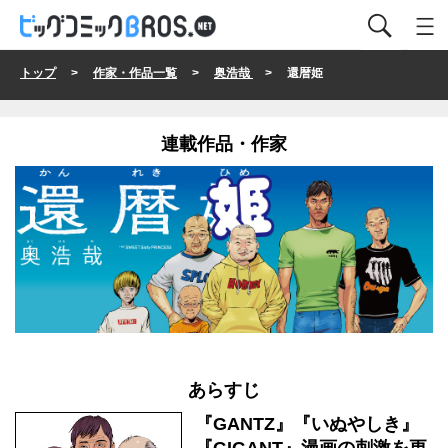
トップ
>
作家・作品一覧
>
奥浩哉
> 還暦姫
連載作品・作家
あらすじ
『GANTZ』『いぬやしき』